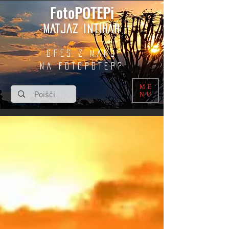
FotoPOTEPi
MATJAZ INTIHAR
GRES Z MANO
na fotopotep?
ME
NU