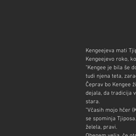
Kengeejeva mati Tjip
Kengeejevo roko, ko 
"Kengee je bila še do
tudi njena teta, zar
Čeprav bo Kengee ži
dejala, da tradicija 
stara.
"Včasih mojo hčer (
se spominja Tjiposa.
želela, pravi.
Obenem velja, če otr