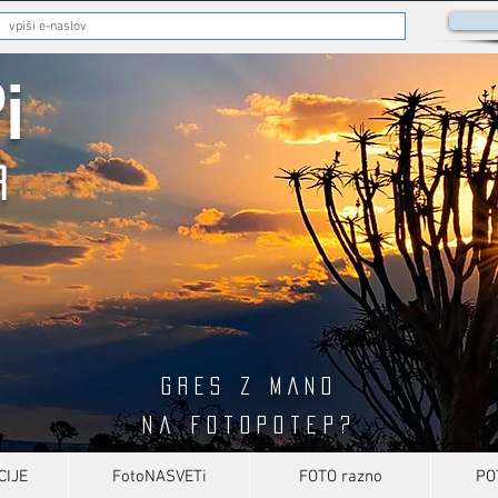
i
R
GRES Z MANO
na fotopotep?
CIJE
FotoNASVETi
FOTO razno
PO