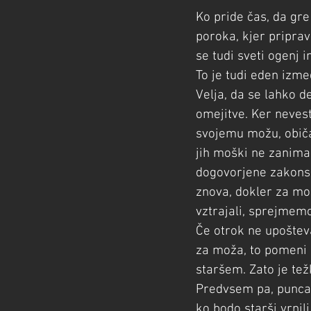
Ko pride čas, da gre
poroka, kjer priprav
se tudi sveti ogenj 
To je tudi eden izmed
Velja, da se lahko 
omejitve. Ker nevest
svojemu možu, običaj
jih moški ne zanima 
dogovorjene zakonsk
znova, dokler za mož
vztrajali, sprejmemo
Če otrok ne upošteva
za moža, to pomeni 
staršem. Zato je tež
Predvsem pa, punca 
ko bodo starši vrnili