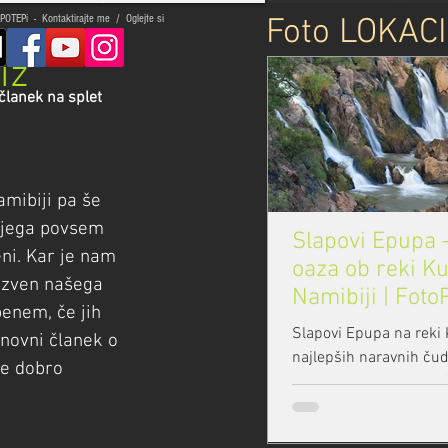
POTEPi - Kontaktirajte me / Oglejte si
Foto LOKAC
iz
 članek na splet
mibiji pa še 
ojega povsem 
Slapovi Epupa 
ni. Kar je nam 
oaza ob reki K
izven našega 
Namibiji | Fot
enem, če jih 
Slapovi Epupa na reki
novni članek o 
najlepših naravnih ču
e dobro 
Namibije. Tam, kjer pu
narava ustvari raj. Čla
čarobnost tega kraja, ži