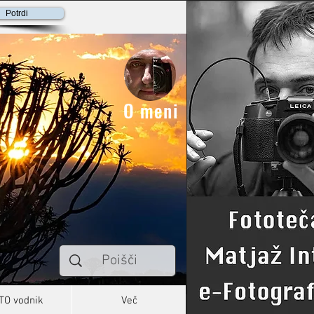
Potrdi
O meni
TO vodnik
Več