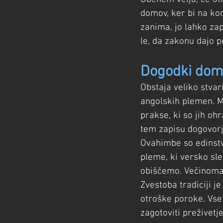
domov, ker bi na ko
zanima, jo lahko zap
le, da zakonu dajo pr
Dogodki dome
Obstaja veliko stvar
angolskih plemen. Me
prakse, ki so jih oh
tem zapisu dogovorj
Ovahimbe so edinstv
pleme, ki versko sle
obiščemo. Večinoma 
Zvestoba tradiciji j
otroške poroke. Vse 
zagotoviti preživetj