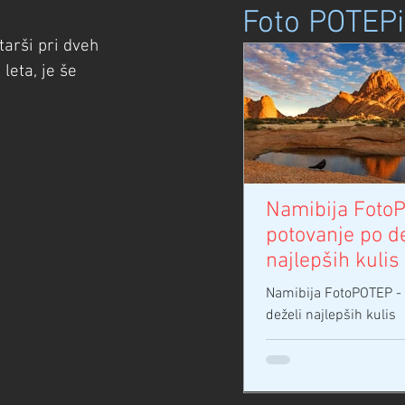
svetlobo, ki prevzame 
Foto POTEP
tarši pri dveh 
leta, je še 
Namibija Foto
potovanje po de
najlepših kulis
Namibija FotoPOTEP - 
deželi najlepših kulis