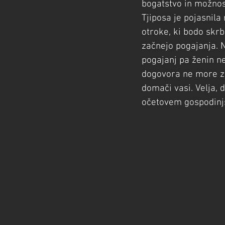
bogatstvo in možnos
Tjiposa je pojasnil
otroke, ki bodo skrbe
začnejo pogajanja. N
pogajanj pa ženin ne
dogovora ne more za
domači vasi. Velja, 
očetovem gospodinj