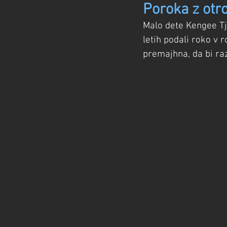
Poroka z otr
Malo dete Kengee Tji
letih podali roko v 
premajhna, da bi ra