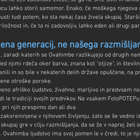
ncu lahko storil samomor. Enako, če moškega njegova
usti tudi potem, ko sta nekaj časa živela skupaj. Starši
iložnost in, če ta ni zadovoljiv, lahko eden ali drugi pa
na generacij, ne našega razmišlja
i, zaradi katerih se Ovahimbe razlikujejo od drugih nam
d njimi rdeča oker barva, znana kot "otjize", in števil
ranili in so bile v nekaterih delih države opuščene, na p
ene otroške poroke.
eno afriško ljudstvo, živahno, marljivo in predvsem 
di le tradiciji svojih prednikov. Na vsakem FotoPOTEPu 
pri njih prespimo dan ali dva.
e zakoreninjena v njihovem življenju, zato se še vedno iz
skupaj gre v cilju razmišljanja, da se že v naprej želi 
e. Ovahimba ljudstvo ima svoj pomen le v čredi, to je nj