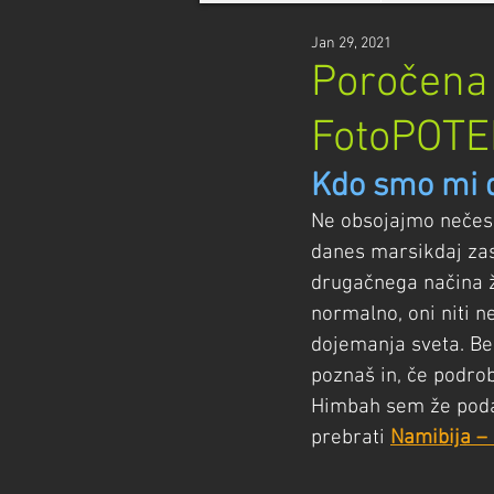
Jan 29, 2021
Poročena 
FotoPOTE
Kdo smo mi 
Ne obsojajmo nečesa
danes marsikdaj zas
drugačnega načina ž
normalno, oni niti 
dojemanja sveta. Bes
poznaš in, če podro
Himbah sem že podal
prebrati 
Namibija –