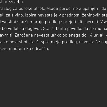
t preživetja.
a razlog za poroke otrok. Mlade poročimo z upanjem, da
li za živino. Izbira neveste je v prednosti ženinovih sta
evestini starši morajo predlog sprejeti ali zavrniti. Vs
 bo vedel za dogovor. Starši fantu povedo, da so mu naš
vrniti. Zaročena nevesta lahko od enega do 14 let ali 
da ko nevestini starši sprejmejo predlog, nevesta še nap
stvu medtem ko odrašča.