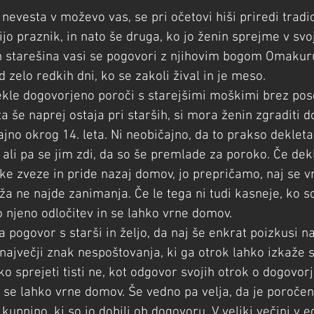
 nevesta v moževo vas, se pri očetovi hiši priredi tradi
ijo praznik, in nato še druga, ko jo ženin sprejme v svo
in starešina vasi se pogovori z njihovim bogom Omakuru
 zelo redkih dni, ko se zakoli žival in je meso.
dekle dogovorjeno poroči s starejšimi moškimi brez pos
a še naprej ostaja pri starših, si mora ženin zgraditi d
no okrog 14. leta. Ni neobičajno, da to prakso dekleta
ali pa se jim zdi, da so še premlade za poroko. Če dek
e zveze in pride nazaj domov, jo prepričamo, naj se vr
a ne najde zanimanja. Če le tega ni tudi kasneje, ko so
 njeno odločitev in se lahko vrne domov.
 pogovor s starši in željo, da naj še enkrat poizkusi na
največji znak nespoštovanja, ki ga otrok lahko izkaže 
ko sprejeti tisti ne, kot odgovor svojih otrok o dogovorj
se lahko vrne domov. Še vedno pa velja, da je poročen
 kupnino, ki so jo dobili ob dogovoru. V veliki večini v 