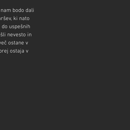
 nam bodo dali 
ršev, ki nato 
e do uspešnih 
li nevesto in 
več ostane v 
rej ostaja v 