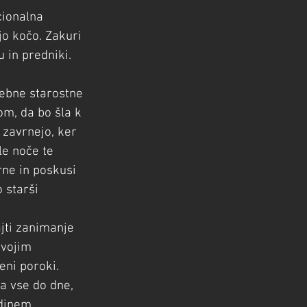
cionalna 
jo kočo. Zakuri 
 in predniki. 
ebne starostne 
om, da bo šla k 
 zavrnejo, ker 
le noče te 
ne in poskusi 
 starši 
jti zanimanje 
svojim 
eni poroki. 
a vse do dne, 
edinem 