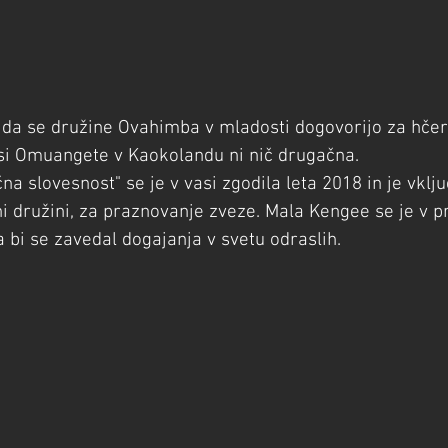
 da se družine Ovahimba v mladosti dogovorijo za hčer
vasi Omuangete v Kaokolandu ni nič drugačna.
na slovesnost" se je v vasi zgodila leta 2018 in je vklj
ni družini, za praznovanje zveze. Mala Kengee se je v pr
a bi se zavedal dogajanja v svetu odraslih.