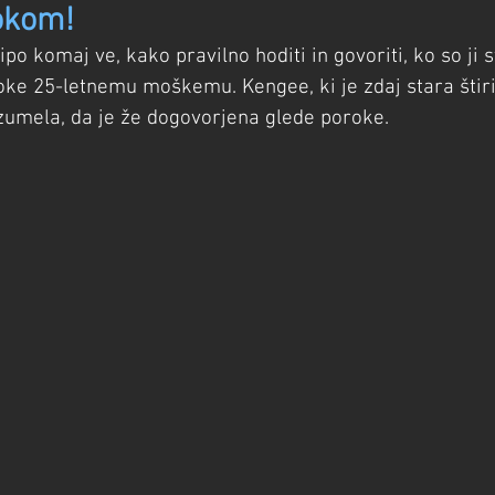
okom!
po komaj ve, kako pravilno hoditi in govoriti, ko so ji s
roke 25-letnemu moškemu. Kengee, ki je zdaj stara štiri 
zumela, da je že dogovorjena glede poroke.