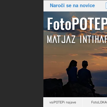
Naroči se na novice
FotoPOTEP
MATJAZ INTIHA
vsiPOTEPi najave
FotoLOKA