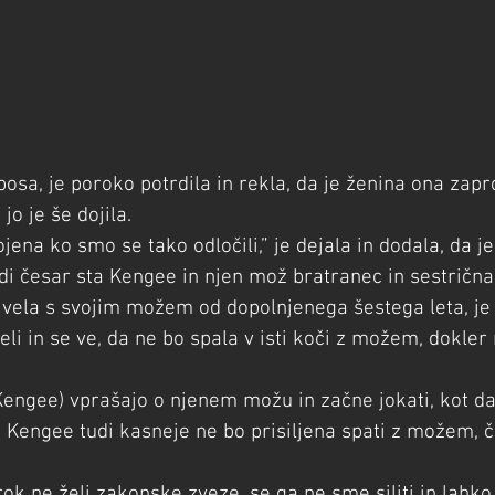
osa, je poroko potrdila in rekla, da je ženina ona zapro
jo je še dojila.
jena ko smo se tako odločili,” je dejala in dodala, da j
adi česar sta Kengee in njen mož bratranec in sestrična
vela s svojim možem od dopolnjenega šestega leta, je
veli in se ve, da ne bo spala v isti koči z možem, dokler
Kengee) vprašajo o njenem možu in začne jokati, kot da
 Kengee tudi kasneje ne bo prisiljena spati z možem, č
ok ne želi zakonske zveze, se ga ne sme siliti in lahko