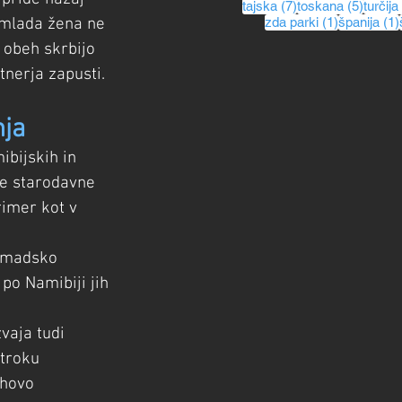
7 posts
5 post
tajska
(7)
toskana
(5)
turčija
1 post
 mlada žena ne 
zda parki
(1)
španija
(1)
 obeh skrbijo 
rtnerja zapusti.
nja
ibijskih in 
ne starodavne 
rimer kot v 
nomadsko 
po Namibiji jih 
vaja tudi 
otroku 
ihovo 