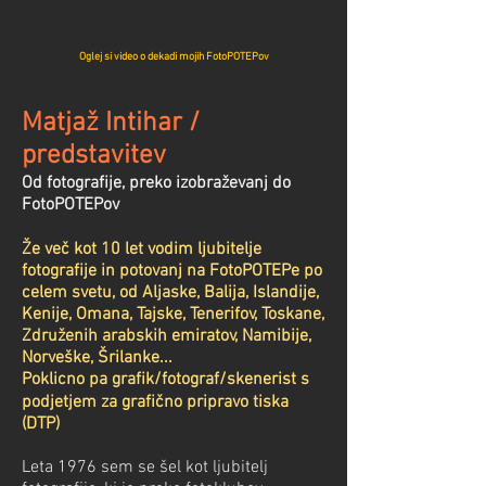
Oglej si video o dekadi mojih FotoPOTEPov
Matjaž Intihar /
predstavitev
Od fotografije, preko izobraževanj do
FotoPOTEPov
Že več kot 10 let vodim ljubitelje
fotografije in potovanj na FotoPOTEPe po
celem svetu, od Aljaske, Balija, Islandije,
Kenije, Omana, Tajske, Tenerifov, Toskane,
Združenih arabskih emiratov, Namibije,
Norveške, Šrilanke...
Poklicno pa grafik/fotograf/skenerist s
podjetjem za grafično pripravo tiska
(DTP)
Leta 1976 sem se šel kot ljubitelj