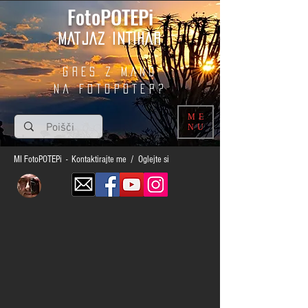
FotoPOTEPi
MATJAZ INTIHAR
GRES Z MANO
na fotopotep?
ME
NU
MI FotoPOTEPi - Kontaktirajte me / Oglejte si