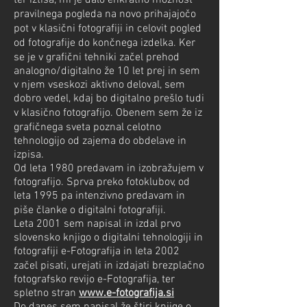
ter iztisa, mi je dalo enkratno možnost
pravilnega pogleda na novo prihajajočo
pot v klasični fotografiji in celovit pogled
od fotografije do končnega izdelka. Ker
se je v grafični tehniki začel prehod
analogno/digitalno že 10 let prej in sem
v njem vseskozi aktivno deloval, sem
dobro vedel, kdaj bo digitalno prešlo tudi
v klasično fotografijo. Obenem sem že iz
grafičnega sveta poznal celotno
tehnologijo od zajema do obdelave in
izpisa.
Od leta 1980 predavam in izobražujem v
fotografijo. Sprva preko fotoklubov, od
leta 1995 pa intenzivno predavam in
piše članke o digitalni fotografiji.
Leta 2001 sem napisal in izdal prvo
slovensko knjigo o digitalni tehnologiji in
fotografiji e-Fotografija in leta 2002
začel pisati, urejati in izdajati brezplačno
fotografsko revijo e-Fotografija, ter
spletno stran
www.e-fotografija.si