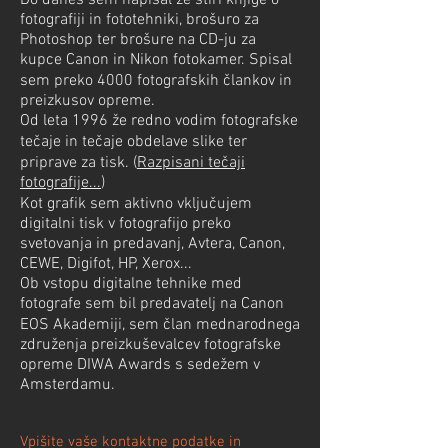
Do danes sem napisal že štiri knjige o
fotografiji in fototehniki, brošuro za
Photoshop ter brošure na CD-ju za
kupce Canon in Nikon fotokamer. Spisal
sem preko 4000 fotografskih člankov in
preizkusov opreme.
Od leta 1996 že redno vodim fotografske
tečaje in tečaje obdelave slike ter
priprave za tisk. (
Razpisani tečaji
fotografije...
)
Kot grafik sem aktivno vključujem
digitalni tisk v fotografijo preko
svetovanja in predavanj, Avtera, Canon,
CEWE, Digifot, HP, Xerox...
Ob vstopu digitalne tehnike med
fotografe sem bil predavatelj na Canon
EOS Akademiji, sem član mednarodnega
združenja preizkuševalcev fotografske
opreme DIWA Awards s sedežem v
Amsterdamu.
Vpišite vaše kontaktne podatke in