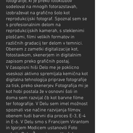
fotografije, ki je preko fotoklubov
sodeloval na mnogih fotorazstavah,
izobraževat na grafično šolo kot
reprodukcijski fotograf. Spoznal sem se
s profesionalnim delom na
reprodukcijskih kamerah, s steklenimi
ploščami, filmi velikih formatov in
različnih gradacij ter delom v temnici.
Obenem z zametki digitalizacije kot,
fotostavkom, skenerjem in digitalnim
zapisom preko grafičnih postaj.
V časopisni hiši Delo me je poklicno
vseskozi aktivno spremljala kemična kot
digitalna tehnologija priprave fotografije
za tisk, preko skenerjev. Fotografija mi je
kot hobi postala že v osnovni šoli in
doma sem razvijal čb kot barvne filme
ter fotografije. V Delu sem imel možnost
spoznati vse načine razvijanja filmov,
obenem tudi barvni dia proces E-3, E-4
in E-6. V Delu smo s Francijem Virantom
in Igorjem Modicem ustanovili Foto