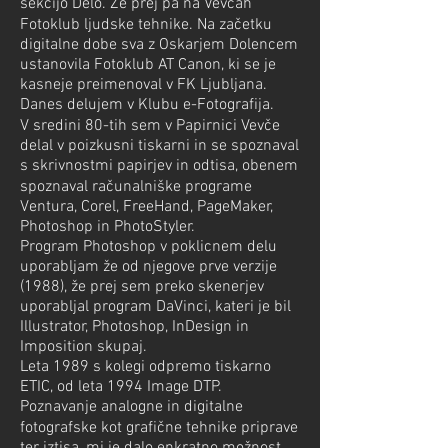
sekcijo Delo. Že prej pa na Vevčah
Fotoklub ljudske tehnike. Na začetku
digitalne dobe sva z Oskarjem Dolencem
ustanovila Fotoklub AT Canon, ki se je
kasneje preimenoval v FK Ljubljana.
Danes delujem v Klubu e-Fotografija.
V sredini 80-tih sem v Papirnici Vevče
delal v poizkusni tiskarni in se spoznaval
s skrivnostmi papirjev in odtisa, obenem
spoznaval računalniške programe
Ventura, Corel, FreeHand, PageMaker,
Photoshop in PhotoStyler.
Program Photoshop v poklicnem delu
uporabljam že od njegove prve verzije
(1988), že prej sem preko skenerjev
uporabljal program DaVinci, kateri je bil
Illustrator, Photoshop, InDesign in
Imposition skupaj.
Leta 1989 s kolegi odpremo tiskarno
ETIC, od leta 1994 Image DTP.
Poznavanje analogne in digitalne
fotografske kot grafične tehnike priprave