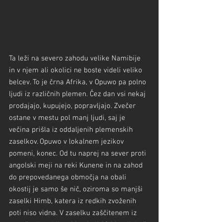
Ta leži na severo zahodu velike Namibije 
in v njem ali okolici ne boste videli veliko 
belcev. To je črna Afrika, v Opuwo pa polno 
ljudi iz različnih plemen. Čez dan vsi nekaj 
prodajajo, kupujejo, popravljajo. Zvečer 
ostane v mestu pol manj ljudi, saj je 
večina prišla iz oddaljenih plemenskih 
zaselkov. Opuwo v lokalnem jezikov 
pomeni, konec. Od tu naprej na sever proti 
angolski meji na reki Kunene in na zahod 
do prepovedanega območja na obali 
okostij je samo še nič, oziroma so manjši 
zaselki Himb, katera iz redkih zvoženih 
poti niso vidna. V zaselku zaščitenem iz 