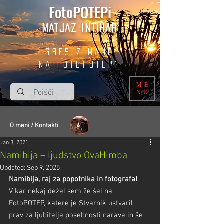
FotoPOTEPi
MATJAZ INTIHAR
GRES Z MANO
na fotopotep?
ME
NU
O meni / Kontakti
Jan 3, 2021
Namibija – ljudstvo OvaHimba
Updated:
Sep 9, 2025
Namibija, raj za popotnika in fotografa!
V kar nekaj dežel sem že šel na 
FotoPOTEP, katere je Stvarnik ustvaril 
prav za ljubitelje posebnosti narave in še 