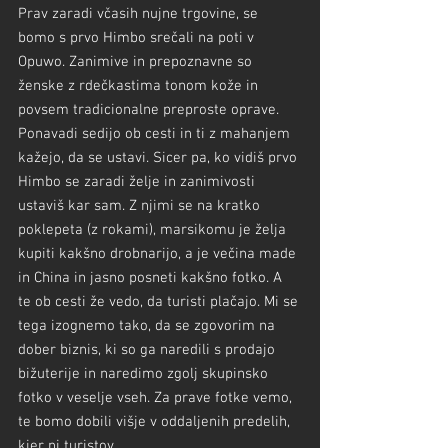
Prav zaradi včasih nujne trgovine, se 
bomo s prvo Himbo srečali na poti v 
Opuwo. Zanimive in prepoznavne so 
ženske z rdečkastima tonom kože in 
povsem tradicionalne preproste oprave. 
Ponavadi sedijo ob cesti in ti z mahanjem 
kažejo, da se ustavi. Sicer pa, ko vidiš prvo 
Himbo se zaradi želje in zanimivosti 
ustaviš kar sam. Z njimi se na kratko 
poklepeta (z rokami), marsikomu je želja 
kupiti kakšno drobnarijo, a je večina made 
in China in jasno posneti kakšno fotko. A 
te ob cesti že vedo, da turisti plačajo. Mi se 
tega izognemo tako, da se zgovorim na 
dober biznis, ki so ga naredili s prodajo 
bižuterije in naredimo zgolj skupinsko 
fotko v veselje vseh. Za prave fotke vemo, 
te bomo dobili višje v oddaljenih predelih, 
kjer ni turistov.