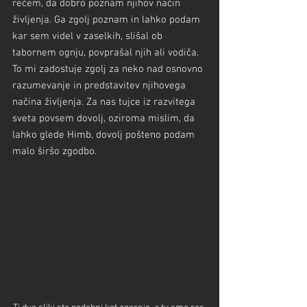
rečem, da dobro poznam njihov način 
življenja. Ga zgolj poznam in lahko podam 
kar sem videl v zaselkih, slišal ob 
tabornem ognju, povprašal njih ali vodiča. 
To mi zadostuje zgolj za neko nad osnovno 
razumevanje in predstavitev njihovega 
načina življenja. Za nas tujce iz razvitega 
sveta povsem dovolj, oziroma mislim, da 
lahko glede Himb, dovolj pošteno podam 
malo širšo zgodbo.