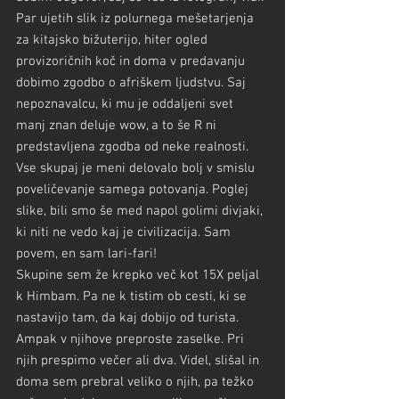
Par ujetih slik iz polurnega mešetarjenja 
za kitajsko bižuterijo, hiter ogled 
provizoričnih koč in doma v predavanju 
dobimo zgodbo o afriškem ljudstvu. Saj 
nepoznavalcu, ki mu je oddaljeni svet 
manj znan deluje wow, a to še R ni 
predstavljena zgodba od neke realnosti. 
Vse skupaj je meni delovalo bolj v smislu 
poveličevanje samega potovanja. Poglej 
slike, bili smo še med napol golimi divjaki, 
ki niti ne vedo kaj je civilizacija. Sam 
povem, en sam lari-fari!
Skupine sem že krepko več kot 15X peljal 
k Himbam. Pa ne k tistim ob cesti, ki se 
nastavijo tam, da kaj dobijo od turista. 
Ampak v njihove preproste zaselke. Pri 
njih prespimo večer ali dva. Videl, slišal in 
doma sem prebral veliko o njih, pa težko 