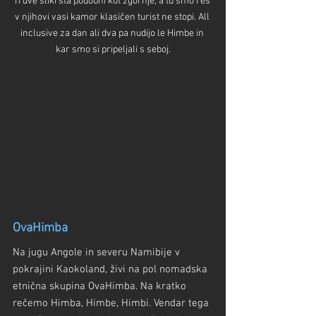
Ti dve sliki sta podobni kot zgornje, a tu smo res 
v njihovi vasi kamor klasičen turist ne stopi. All 
inclusive za dan ali dva pa nudijo le Himbe in 
kar smo si pripeljali s seboj.
OvaHimba
Na jugu Angole in severu Namibije v 
pokrajini Kaokoland, živi na pol nomadska 
etnična skupina OvaHimba. Na kratko 
rečemo Himba, Himbe, Himbi. Vendar tega 