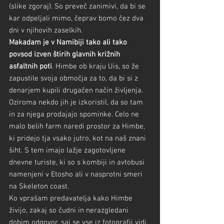
(slike zgoraj). So preveč zanimivi, da bi se 
kar odpeljali mimo, čeprav bomo čez dva 
dni v njihovih zaselkih.
Makadam je v Namibiji tako ali tako 
povsod izven štirih glavnih križnih 
asfaltnih poti
. Himbe ob kraju Uis, so že 
zapustile svoja območja za to, da bi si z 
denarjem kupili drugačen način življenja. 
Oziroma nekdo jih je izkoristil, da so tam 
in za njega prodajajo spominke. Celo ne 
malo belih farm naredi prostor za Himbe, 
ki pridejo tja vsako jutro, kot na naš znani 
šiht. S tem imajo lažje zagotovljene 
dnevne turiste, ki so s kombiji in avtobusi 
namenjeni v Etosho ali v nasprotni smeri 
na Skeleton coast.
Ko vprašam predavatelja kako Himbe 
živijo, zakaj so čudni in nerazgledani 
dobim odgovor, saj se vse iz fotografij vidi. 