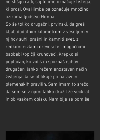
ne slišijo radi, saj to ime označuje tistega, 
ki prosi. OvaHimba pa označuje množino, 
oziroma ljudstvo Himba.
So še toliko drugačni, prvinski, da greš 
kljub dodatnim kilometrom z veseljem v 
njihov suhi, prašni in kamniti svet, z 
redkimi nizkimi drevesi ter mogočnimi 
baobabi (opičji kruhovec). Krepko si 
poplačan, ko vidiš in spoznaš njihov 
drugačen, lahko rečem enostaven način 
življenja, ki se oblikuje po naravi in 
plemenskih pravilih. Sam imam to srečo, 
da sem se z njimi lahko družil že večkrat 
in ob vsakem obisku Namibije se bom še.