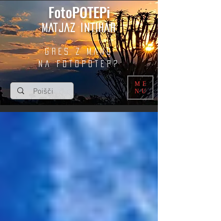
FotoPOTEPi
MATJAZ INTIHAR
GRES Z MANO
na fotopotep?
ME
NU