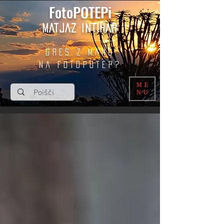
FotoPOTEPi
MATJAZ INTIHAR
GRES Z MANO
na fotopotep?
ME
NU