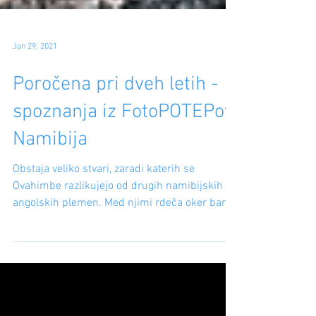
Jan 29, 2021
Poročena pri dveh letih -
spoznanja iz FotoPOTEPov
Namibija
Obstaja veliko stvari, zaradi katerih se
Ovahimbe razlikujejo od drugih namibijskih in
angolskih plemen. Med njimi rdeča oker barva,
znana kot "otjize", in številne starodavne
prakse, ki so jih ohranili in so bile v nekaterih
delih države opuščene, na primer kot v tem
zapisu dogovorjene otroške poroke.