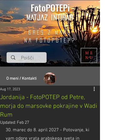
FotoPOTEPi
MATJAZ INTIHAR
GRES Z MANO
na fotopotep?
ME
NU
O meni / Kontakti
Aug 17, 2023
Jordanija - FotoPOTEP od Petre,
morja do marsovke pokrajine v Wadi
Rum
Updated:
Feb 27
30. marec do 8. april 2027 - Potovanje, ki 
vam odpre vrata arabskega sveta in 