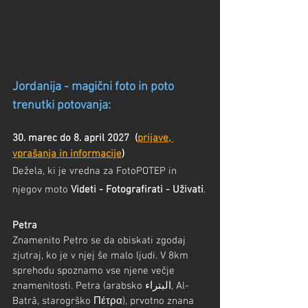
Jordanija - magični foto in poto 
trenutki potovanja:
30. marec do 8. april 2027
(
prijave, 
vprašanja in informacije
)
Dežela, ki je vredna za FotoPOTEP in 
njegov moto 
Videti - Fotografirati - Uživati
.
Petra
Znamenito Petro se da obiskati zgodaj 
zjutraj, ko je v njej še malo ljudi. V 8km 
sprehodu spoznamo vse njene večje 
znamenitosti. Petra (arabsko البتراء, Al-
Batrā, starogrško Πέτρα), prvotno znana 