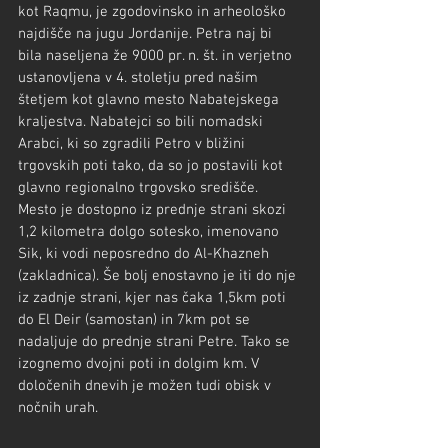
kot Raqmu, je zgodovinsko in arheološko 
najdišče na jugu Jordanije. Petra naj bi 
bila naseljena že 9000 pr. n. št. in verjetno 
ustanovljena v 4. stoletju pred našim 
štetjem kot glavno mesto Nabatejskega 
kraljestva. Nabatejci so bili nomadski 
Arabci, ki so zgradili Petro v bližini 
trgovskih poti tako, da so jo postavili kot 
glavno regionalno trgovsko središče. 
Mesto je dostopno iz prednje strani skozi 
1,2 kilometra dolgo sotesko, imenovano 
Sik, ki vodi neposredno do Al-Khazneh 
(zakladnica). Še bolj enostavno je iti do nje 
iz zadnje strani, kjer nas čaka 1,5km poti 
do El Deir (samostan) in 7km pot se 
nadaljuje do prednje strani Petre. Tako se 
izognemo dvojni poti in dolgim km. V 
določenih dnevih je možen tudi obisk v 
nočnih urah.