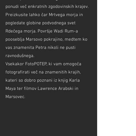
ponudi več enkratnih zgodovinskih krajev. 
Preizkusite lahko čar Mrtvega morja in 
pogledate globine podvodnega svet 
Rdečega morja. Površje Wadi Rum-a 
pooseblja Marsovo pokrajino, medtem ko 
vas znamenita Petra nikoli ne pusti 
ravnodušnega.
Vsekakor FotoPOTEP, ki vam omogoča 
fotografirati več na znamenitih krajih, 
kateri so dobro poznani iz knjig Karla 
Maya ter filmov Lawrence Arabski in 
Marsovec.