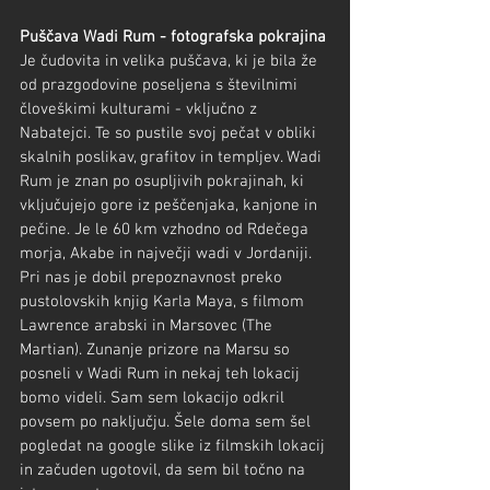
Puščava Wadi Rum - fotografska pokrajina
Je čudovita in velika puščava, ki je bila že 
od prazgodovine poseljena s številnimi 
človeškimi kulturami - vključno z 
Nabatejci. Te so pustile svoj pečat v obliki 
skalnih poslikav, grafitov in templjev. Wadi 
Rum je znan po osupljivih pokrajinah, ki 
vključujejo gore iz peščenjaka, kanjone in 
pečine. Je le 60 km vzhodno od Rdečega 
morja, Akabe in največji wadi v Jordaniji. 
Pri nas je dobil prepoznavnost preko 
pustolovskih knjig Karla Maya, s filmom 
Lawrence arabski in Marsovec (The 
Martian). Zunanje prizore na Marsu so 
posneli v Wadi Rum in nekaj teh lokacij 
bomo videli. Sam sem lokacijo odkril 
povsem po naključju. Šele doma sem šel 
pogledat na google slike iz filmskih lokacij 
in začuden ugotovil, da sem bil točno na 