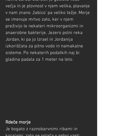
večja in je plovnost v njem velika, plavanje 
v nam znano ‚žabico‘ pa veliko težje. Morje 
se imenuje mrtvo zato, ker v njem 
preživijo le nekateri mikroorganizmi in 
anaerobne bakterije. Jezero polni reka 
Jordan, ki pa jo Izrael in Jordanija 
izkoriščata za pitno vodo in namakalne 
sisteme. Po nekaterih podatkih naj bi 
gladina padala za 1 meter na leto.
Rdeče morje
Je bogato z raznobarvnimi ribami in 
koralami, zato se splača s seboj vzeti 