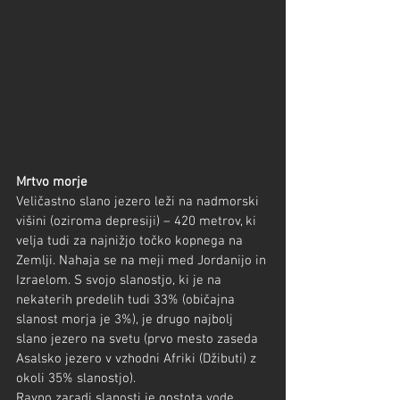
Mrtvo morje
Veličastno slano jezero leži na nadmorski 
višini (oziroma depresiji) – 420 metrov, ki 
velja tudi za najnižjo točko kopnega na 
Zemlji. Nahaja se na meji med Jordanijo in 
Izraelom. S svojo slanostjo, ki je na 
nekaterih predelih tudi 33% (običajna 
slanost morja je 3%), je drugo najbolj 
slano jezero na svetu (prvo mesto zaseda 
Asalsko jezero v vzhodni Afriki (Džibuti) z 
okoli 35% slanostjo).
Ravno zaradi slanosti je gostota vode 