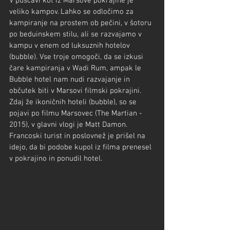
V puščavi kot iz Marsove pokrajine je 
veliko kampov. Lahko se odločimo za 
kampiranje na prostem ob pečini, v šotoru 
po beduinskem stilu, ali se razvajamo v 
kampu v enem od luksuznih hotelov 
(bubble). Vse troje omogoči, da se izkusi 
čare kampiranja v Wadi Rum, ampak le 
Bubble hotel nam nudi razvajanje in 
občutek biti v Marsovi filmski pokrajini.
Zdaj že ikoničnih hoteli (bubble), so se 
pojavi po filmu Marsovec (The Martian - 
2015), v glavni vlogi je Matt Damon. 
Francoski turist in poslovnež je prišel na 
idejo, da bi podobe kupol iz filma prenesel 
v pokrajino in ponudil hotel.