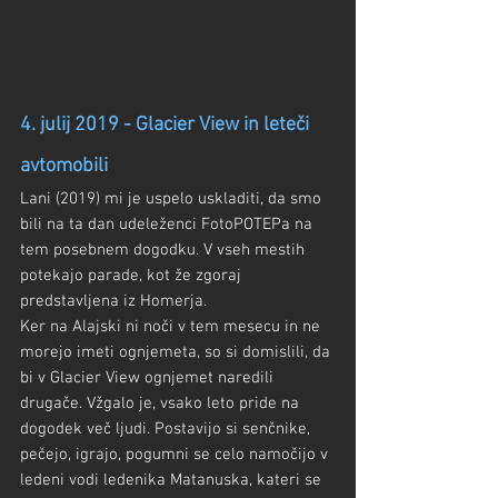
4. julij 2019 - Glacier View in leteči 
avtomobili
Lani (2019) mi je uspelo uskladiti, da smo 
bili na ta dan udeleženci FotoPOTEPa na 
tem posebnem dogodku. V vseh mestih 
potekajo parade, kot že zgoraj 
predstavljena iz Homerja.
Ker na Alajski ni noči v tem mesecu in ne 
morejo imeti ognjemeta, so si domislili, da 
bi v Glacier View ognjemet naredili 
drugače. Vžgalo je, vsako leto pride na 
dogodek več ljudi. Postavijo si senčnike, 
pečejo, igrajo, pogumni se celo namočijo v 
ledeni vodi ledenika Matanuska, kateri se 