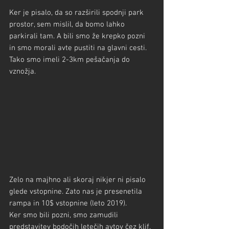
Ker je pisalo, da so razširili spodnji park 
prostor, sem mislil, da bomo lahko 
parkirali tam. A bili smo že krepko pozni 
in smo morali avte pustiti na glavni cesti. 
Tako smo imeli 2-3km pešačanja do 
vznožja.
Zelo na majhno ali skoraj nikjer ni pisalo 
glede vstopnine. Zato nas je presenetila 
rampa in 10$ vstopnine (leto 2019).
Ker smo bili pozni, smo zamudili 
predstavitev bodočih letečih avtov čez klif.