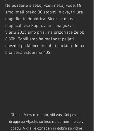
Ne pozabite s seboj vzeti nekaj vode. Mi 
smo imeli preko 30 stopinj in dve, tri ure 
dogodka te dehidrira. Sicer se da na 
stojnicah vse kupiti, a je silna gužva.
V letu 2025 smo prišli na prizorišče že ob 
8.30h. Dobili smo še možnost peljati 
navzdol po klancu in dobiti parking. Je pa 
bila cena vstopnine 40$.
Glacier View ni mesto, niti vas. Kot povsod 
drugje po Aljaski, so hiše na samem nekje v 
gozdu. A kraj je označen in dobro so vidne 