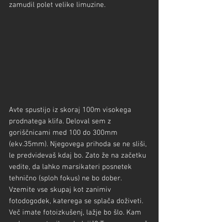
zamudil polet velike limuzine.
Avte spustijo iz skoraj 100m visokega 
prodnatega klifa. Deloval sem z 
goriščnicami med 100 do 300mm 
(ekv.35mm). Njegovega prihoda se ne sliši, 
le predvidevaš kdaj bo. Zato že na začetku 
vedite, da lahko marsikateri posnetek 
tehnično (sploh fokus) ne bo dober.
Vzemite vse skupaj kot zanimiv 
fotodogodek, katerega se splača doživeti. 
Več imate fotoizkušenj, lažje bo šlo. Kam 