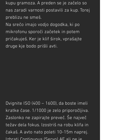
kupu gramoza. A preden se je začelo so 
nas zaradi varnosti postavili za kup. Torej 
preblizu ne smeš.
Na srečo imajo vodjo dogodka, ki po 
mikrofonu sporoči začetek in potem 
pričakuješ. Ker je klif širok, vprašajte 
druge kje bodo prišli avti.
Dvignite ISO (400 – 1600), da boste imeli 
kratke čase. 1/1000 je zelo priporočljiva. 
Zaslonko ne zapirajte preveč. Še največ 
težav dela fokus. Izostriš na robu klifa in 
čakaš. A avto nato poleti 10-15m naprej. 
Izbrati Continuous (Servo) AF ali ne je 