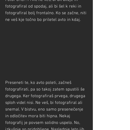
fotografiral od spodaj, ali bi šel k reki in 
fotografiral bolj frontalno. Ko se začne, niti 
ne veš kje točno bo priletel avto in kdaj.
Preseneti te, ko avto poleti, začneš 
fotografirati, pa so takoj zatem spustili še 
drugega. Ker fotografiraš prvega, drugega 
sploh videl nisi. Ne veš, bi fotografiral ali 
snemal. V bistvu, eno samo presenečenje 
in odločitev mora biti hipna. Nekaj 
fotografij je povsem solidno uspelo. No, 
izkušnje so pridobljene. Naslednje leto jih 