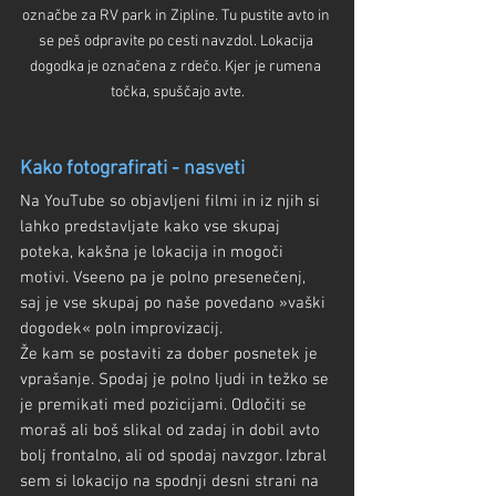
označbe za RV park in Zipline. Tu pustite avto in 
se peš odpravite po cesti navzdol. Lokacija 
dogodka je označena z rdečo. Kjer je rumena 
točka, spuščajo avte.
Kako fotografirati - nasveti
Na YouTube so objavljeni filmi in iz njih si 
lahko predstavljate kako vse skupaj 
poteka, kakšna je lokacija in mogoči 
motivi. Vseeno pa je polno presenečenj, 
saj je vse skupaj po naše povedano »vaški 
dogodek« poln improvizacij.
Že kam se postaviti za dober posnetek je 
vprašanje. Spodaj je polno ljudi in težko se 
je premikati med pozicijami. Odločiti se 
moraš ali boš slikal od zadaj in dobil avto 
bolj frontalno, ali od spodaj navzgor. Izbral 
sem si lokacijo na spodnji desni strani na 