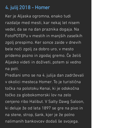
4. julij 2018 - Homer
Ker je Aljaska ogromna, enako tudi 
razdalje med mesti, kar nekaj let nisem 
vedel, da se na dan praznika dogaja. Na 
FotoPOTEPu v mestih in manjših zaselkih 
zgolj prespimo. Ker sonce zaide v dnevih 
bele noči zgolj za dobro uro, v mesto 
pridemo pozno in zgodaj gremo. Če želiš 
Aljasko videti in doživeti, potem si vedno 
na poti.
Predlani smo se na 4. julija dan zadrževali 
v okolici mesteca Homer. To je turistična 
točka na polotoku Kenai, ki je odskočna 
točko za globokomorski lov na zelo 
cenjeno ribo Halibut. V Salty Dawg Saloon, 
ki deluje že od leta 1897 se gre na pivo in 
na stene, strop, šank, kjer je že polno 
nalimanih bankovcev dodaš še svojega.