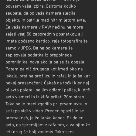
povsem vaša izbira. Oziroma koliko 
zaupate, da bo vaša kamera sledila 
objektu in ostrila med hitrim letom avta. 
Če vaša kamera v RAW načinu ne more 
zajeti vsaj 50 zaporednih posnetkov, ali 
imate počasno kartico, raje fotografirajte 
samo v JPEG. Da ne bo kamera še 
zapisovala podatke iz prepolnega 
pomnilnika, nova akcija pa se že dogaja.
Potem pa nič drugega kot imeti oko na 
iskalu, prst na prožilcu in rafal. In je še kar 
nekaj presenečenj. Čakaš na točki kjer naj 
bi avto poletel, se jim odlomi palica, ki drži 
avto v smeri in iz klifa prileti 20m stran. 
Tako se je meni zgodilo pri prvem avtu in 
se lepo vidi v video. Preden opaziš in se 
premakneš, je že lahko konec. Pride en 
avto, ga spremljam z rafalom, a za njim že 
leti drug še bolj zanimiv. Tako sem 