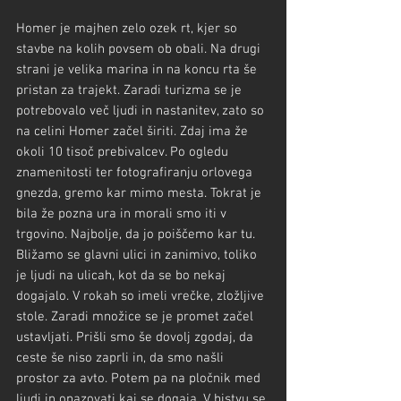
Homer je majhen zelo ozek rt, kjer so 
stavbe na kolih povsem ob obali. Na drugi 
strani je velika marina in na koncu rta še 
pristan za trajekt. Zaradi turizma se je 
potrebovalo več ljudi in nastanitev, zato so 
na celini Homer začel širiti. Zdaj ima že 
okoli 10 tisoč prebivalcev. Po ogledu 
znamenitosti ter fotografiranju orlovega 
gnezda, gremo kar mimo mesta. Tokrat je 
bila že pozna ura in morali smo iti v 
trgovino. Najbolje, da jo poiščemo kar tu. 
Bližamo se glavni ulici in zanimivo, toliko 
je ljudi na ulicah, kot da se bo nekaj 
dogajalo. V rokah so imeli vrečke, zložljive 
stole. Zaradi množice se je promet začel 
ustavljati. Prišli smo še dovolj zgodaj, da 
ceste še niso zaprli in, da smo našli 
prostor za avto. Potem pa na pločnik med 
ljudi in opazovati kaj se dogaja. V bistvu se 