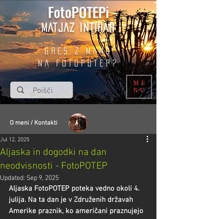
FotoPOTEPi
MATJAZ INTIHAR
GRES Z MANO
na fotopotep?
ME
NU
O meni / Kontakti
Jul 12, 2025
Aljaska in dogodki na dan
neodvisnosti - FotoPOTEP
Updated:
Sep 9, 2025
Aljaska FotoPOTEP poteka vedno okoli 4. 
julija. Na ta dan je v Združenih državah 
Amerike praznik, ko američani praznujejo 