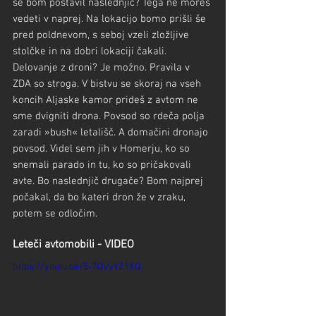
se bom postavil naslednjič? Tega ne moreš 
vedeti v naprej. Na lokacijo bomo prišli še 
pred poldnevom, s seboj vzeli zložljive 
stolčke in na dobri lokaciji čakali.
Delovanje z droni? Je možno. Pravila v 
ZDA so stroga. V bistvu se skoraj na vseh 
koncih Aljaske kamor prideš z avtom ne 
sme dvigniti drona. Povsod so rdeča polja 
zaradi »bush« letališč. A domačini dronajo 
povsod. Videl sem jih v Homerju, ko so 
snemali parado in tu, ko so pričakovali 
avte. Bo naslednjič drugače? Bom najprej 
počakal, da bo kateri dron že v zraku, 
potem se odločim.
Leteči avtomobili - VIDEO
https://youtu.be/8-7QVyYZ1XQ