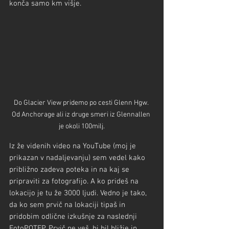
konča samo km višje.
Do Glacier View pridemo po cesti Glenn Hgw. 
Od Anchorage ali iz druge smeri iz Glennallen 
je okoli 100milj.
Iz že videnih video na YouTube (moj je 
prikazan v nadaljevanju) sem vedel kako 
približno zadeva poteka in na kaj se 
pripraviti za fotografijo. A ko prideš na 
lokacijo je tu že 3000 ljudi. Vedno je tako, 
da ko sem prvič na lokaciji tipaš in 
pridobim odlične izkušnje za naslednji 
FotoPOTEP. Prvič ne veš, bi bil bližje in 