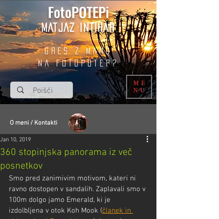
FotoPOTEPi
MATJAZ INTIHAR
GRES Z MANO
na fotopotep?
ME
NU
O meni / Kontakti
Jan 10, 2019
360 stopinjska panorama iz več
posnetkov
Smo pred zanimivim motivom, kateri ni 
ravno dostopen v sandalih. Zaplavali smo v 
100m dolgo jamo Emerald, ki je 
izdolbljena v otok Koh Mook (
članek in 