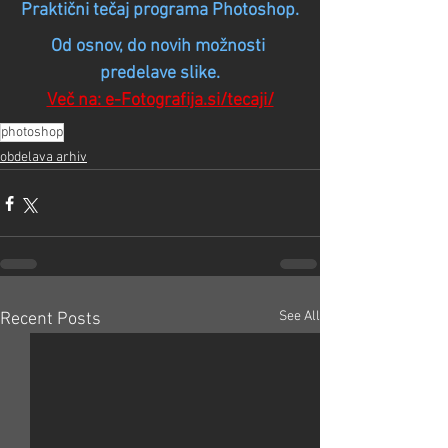
Praktični tečaj programa Photoshop.
Od osnov, do novih možnosti 
predelave slike.
Več na: e-Fotografija.si/tecaji/
photoshop
obdelava arhiv
See All
Recent Posts