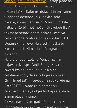
video o jami Emerald cave
). Izstop jame na 
drugi strani je na plažo v visokem, ter 
ozkem jašku. Kako predstaviti to enkratno 
turistično destinacijo, čudovito delo 
narave, v vsej njeni širini. V bistvu bi bilo 
najlažje, če bi imel močan širokokotnik. V 
tokrat predstavljenem primeru motiva 
celo diagonalni ali še bolje cirkularni 180 
stopinjski fish eye. Na sredini jaška bi 
kamero postavil na tla in fotografiral 
navzgor.
Najbrž bi dobil želeno. Vendar se mi 
pojavita dve vprašanji. Bi objektiv res 
zavzel izstop jame in tla jaška ob 
celotnem robu, da se dobi jašek v vsej 
širini in od tal? In seveda, le redko kdo na 
FotoPOTEP vzame zelo namenski 
cirkularni fish-eye objektiv, kaj šele, da bi 
z njim plaval v jamo.
Če veš, narediš drugače. O panoramskih 
fotografijah in kako več posnetkov združiti 