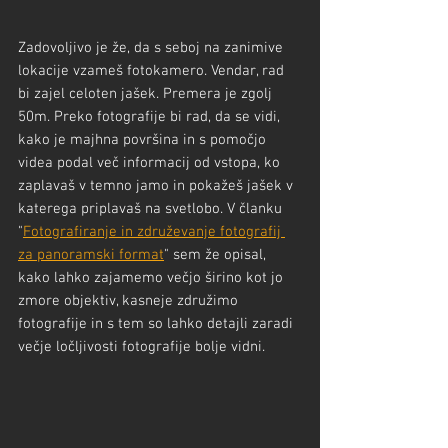
Zadovoljivo je že, da s seboj na zanimive 
lokacije vzameš fotokamero. Vendar, rad 
bi zajel celoten jašek. Premera je zgolj 
50m. Preko fotografije bi rad, da se vidi, 
kako je majhna površina in s pomočjo 
videa podal več informacij od vstopa, ko 
zaplavaš v temno jamo in pokažeš jašek v 
katerega priplavaš na svetlobo. V članku 
"
Fotografiranje in združevanje fotografij 
za panoramski format
" sem že opisal, 
kako lahko zajamemo večjo širino kot jo 
zmore objektiv, kasneje združimo 
fotografije in s tem so lahko detajli zaradi 
večje ločljivosti fotografije bolje vidni.