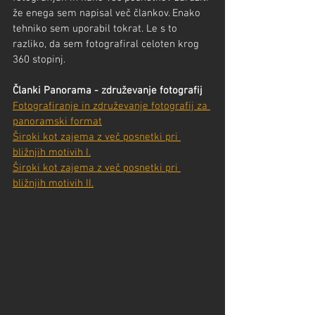
že enega sem napisal več člankov. Enako 
tehniko sem uporabil tokrat. Le s to 
razliko, da sem fotografiral celoten krog 
360 stopinj.
Članki Panorama - združevanje fotografij
Fotografiranje in združevanje fotografij za 
panoramski format
Široki kot zajema z več posnetki pri 
bližnjih motivih I.
Široki kot zajema z več posnetki pri 
bližnjih motivih II.​