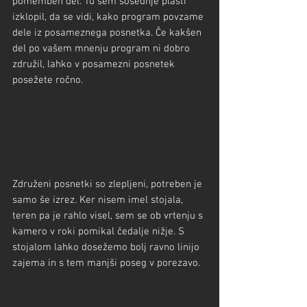
pomemben del. Tu sem sosednje plasti 
izklopil, da se vidi, kako program povzame 
dele iz posameznega posnetka. Če kakšen 
del po vašem mnenju program ni dobro 
združil, lahko v posamezni posnetek 
posežete ročno.
Združeni posnetki so zlepljeni, potreben je 
samo še izrez. Ker nisem imel stojala, 
teren pa je rahlo visel, sem se ob vrtenju s 
kamero v roki pomikal čedalje nižje. S 
stojalom lahko dosežemo bolj ravno linijo 
zajema in s tem manjši poseg v porezavo.