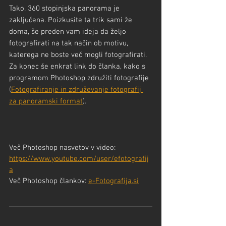
Tako. 360 stopinjska panorama je 
zaključena. Poizkusite ta trik sami že 
doma, še preden vam ideja da željo 
fotografirati na tak način ob motivu, 
katerega ne boste več mogli fotografirati. 
Za konec še enkrat link do članka, kako s 
programom Photoshop združiti fotografije
(
Fotografiranje in združevanje fotografij 
za panoramski format
).
Več Photoshop nasvetov v video: 
https://www.youtube.com/user/efotografij
a
Več Photoshop člankov: 
e-Fotografija.si